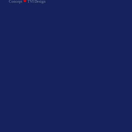
Concept
❤
TVI Design​​