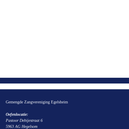
Gemengde Zangvereniging Egelsheim
Oefenlocatie:
Pastoor Debijestraat 6
5963 AG Hegelsom